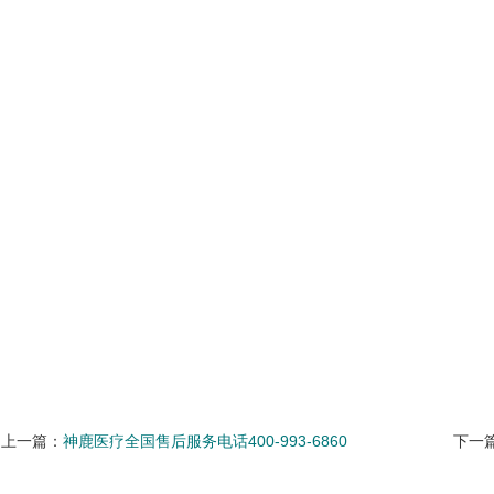
上一篇：
神鹿医疗全国售后服务电话400-993-6860
下一