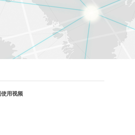
列使用视频