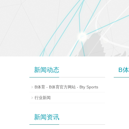
新闻动态
B体
B体育 - B体育官方网站 - Bty Sports
行业新闻
新闻资讯