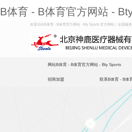
B体育 - B体育官方网站 - Bty 
欢迎访问B体育 - B体育官方网站 - Bty Sports 官方网站！全国服务热
网站B体育 - B体育官方网站 - Bty Sports
招商加盟
联系B体育 - B体育官