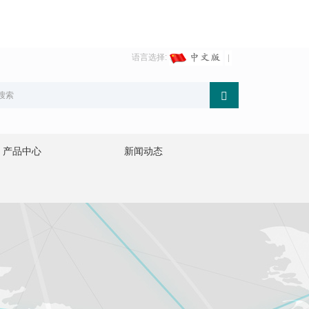
语言选择:
产品中心
新闻动态