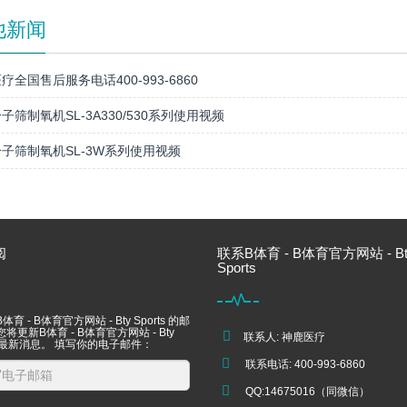
他新闻
疗全国售后服务电话400-993-6860
子筛制氧机SL-3A330/530系列使用视频
子筛制氧机SL-3W系列使用视频
阅
联系B体育 - B体育官方网站 - Bt
Sports
育 - B体育官方网站 - Bty Sports 的邮
将更新B体育 - B体育官方网站 - Bty
联系人: 神鹿医疗
s 的最新消息。 填写你的电子邮件：
联系电话: 400-993-6860
QQ:14675016（同微信）