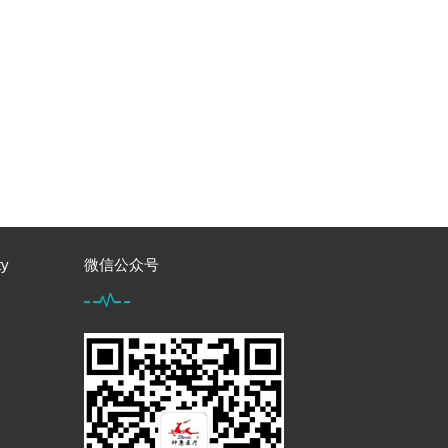
y
微信公众号