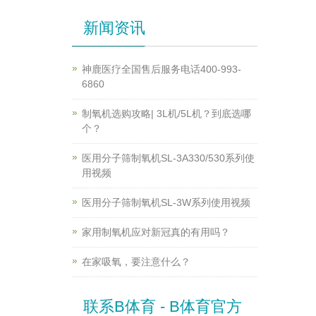
新闻资讯
神鹿医疗全国售后服务电话400-993-
6860
制氧机选购攻略| 3L机/5L机？到底选哪
个？
医用分子筛制氧机SL-3A330/530系列使
用视频
医用分子筛制氧机SL-3W系列使用视频
家用制氧机应对新冠真的有用吗？
在家吸氧，要注意什么？
联系B体育 - B体育官方