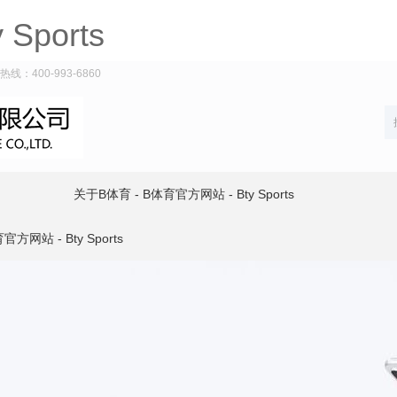
Sports
线：400-993-6860
关于B体育 - B体育官方网站 - Bty Sports
方网站 - Bty Sports