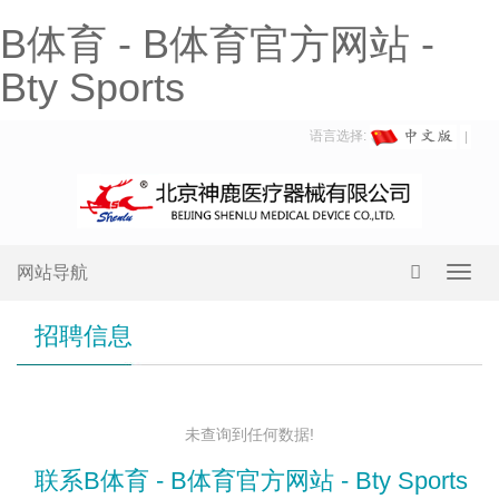
B体育 - B体育官方网站 -
Bty Sports
语言选择:
网站导航
Toggl
navig
招聘信息
未查询到任何数据!
联系B体育 - B体育官方网站 - Bty Sports