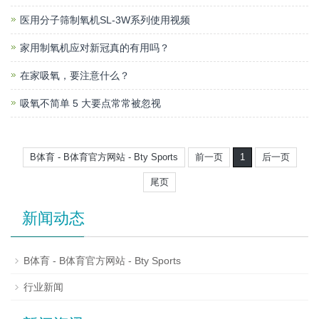
医用分子筛制氧机SL-3W系列使用视频
家用制氧机应对新冠真的有用吗？
在家吸氧，要注意什么？
吸氧不简单 5 大要点常常被忽视
B体育 - B体育官方网站 - Bty Sports
前一页
1
后一页
尾页
新闻动态
B体育 - B体育官方网站 - Bty Sports
行业新闻